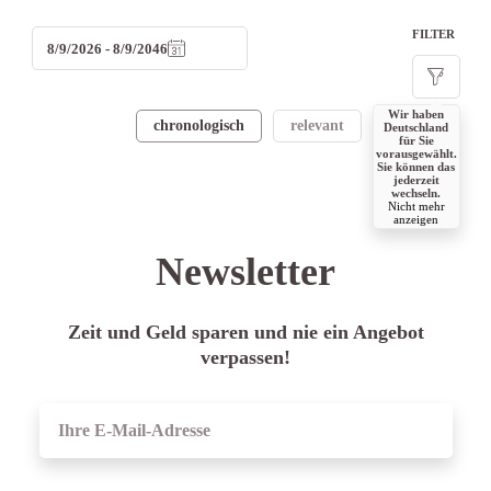
FILTER
8/9/2026 - 8/9/2046
Wir haben
chronologisch
relevant
beliebt
Deutschland
für Sie
vorausgewählt.
Sie können das
jederzeit
wechseln.
Nicht mehr
anzeigen
Newsletter
Zeit und Geld sparen und nie ein Angebot
verpassen!
ANMELDEN